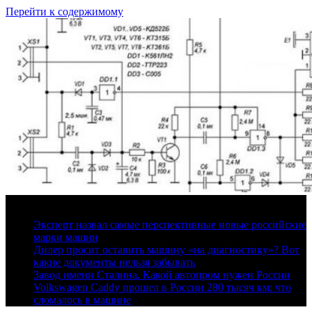
Перейти к содержимому
8 августа, 2026
Эксперт назвал самые перспективные новые российские
марки машин
Дилер просит оставить машину «на диагностику»? Вот
какие документы нельзя забывать
Завод имени Сталина. Какой автопром нужен России
Volkswagen Caddy прошел в России 280 тысяч км: что
сломалось в машине