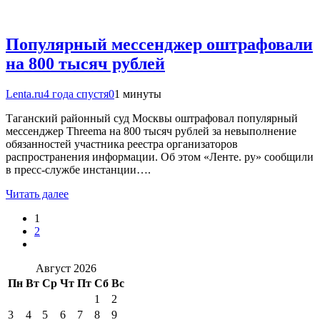
Популярный мессенджер оштрафовали
на 800 тысяч рублей
Lenta.ru
4 года спустя
0
1 минуты
Таганский районный суд Москвы оштрафовал популярный
мессенджер Threema на 800 тысяч рублей за невыполнение
обязанностей участника реестра организаторов
распространения информации. Об этом «Ленте. ру» сообщили
в пресс-службе инстанции….
Читать далее
1
2
Август 2026
Пн
Вт
Ср
Чт
Пт
Сб
Вс
1
2
3
4
5
6
7
8
9