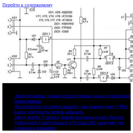
Перейти к содержимому
8 августа, 2026
Эксперт назвал самые перспективные новые российские
марки машин
Дилер просит оставить машину «на диагностику»? Вот
какие документы нельзя забывать
Завод имени Сталина. Какой автопром нужен России
Volkswagen Caddy прошел в России 280 тысяч км: что
сломалось в машине