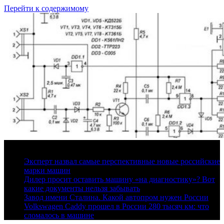
Перейти к содержимому
7 августа, 2026
Эксперт назвал самые перспективные новые российские
марки машин
Дилер просит оставить машину «на диагностику»? Вот
какие документы нельзя забывать
Завод имени Сталина. Какой автопром нужен России
Volkswagen Caddy прошел в России 280 тысяч км: что
сломалось в машине