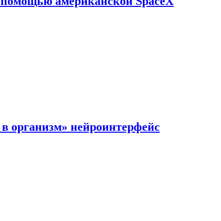
с помощью американской SpaceX
в организм» нейроинтерфейс