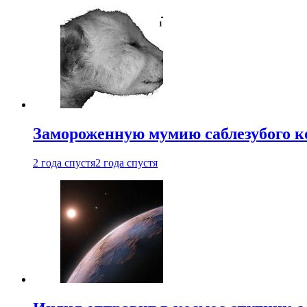
Замороженную мумию саблезубого к
2 года спустя
2 года спустя