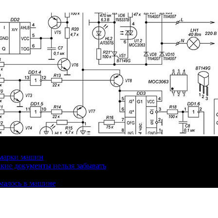
 марки машин
кие документы нельзя забывать
омалось в машине