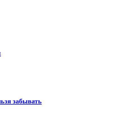
и
льзя забывать