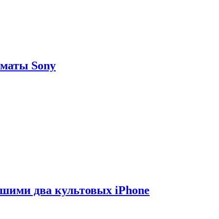
рматы Sony
вшими два культовых iPhone