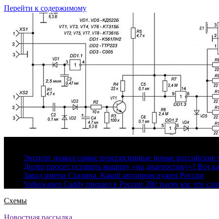
Перейти к содержимому
7 августа, 2026
Эксперт назвал самые перспективные новые российские
Дилер просит оставить машину «на диагностику»? Вот ка
Завод имени Сталина. Какой автопром нужен России
Volkswagen Caddy прошел в России 280 тысяч км: что сл
Схемы
Новостная рассылка