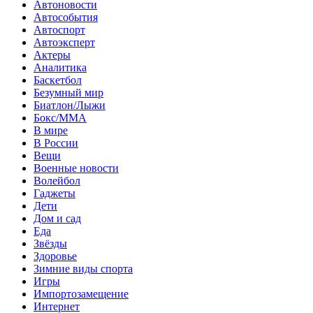
Автоновости
Автособытия
Автоспорт
Автоэксперт
Актеры
Аналитика
Баскетбол
Безумный мир
Биатлон/Лыжи
Бокс/MMA
В мире
В России
Вещи
Военные новости
Волейбол
Гаджеты
Дети
Дом и сад
Еда
Звёзды
Здоровье
Зимние виды спорта
Игры
Импортозамещение
Интернет