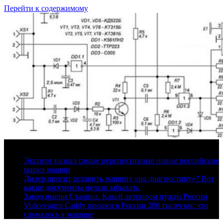
Перейти к содержимому
7 августа, 2026
Эксперт назвал самые перспективные новые российские
марки машин
Дилер просит оставить машину «на диагностику»? Вот
какие документы нельзя забывать
Завод имени Сталина. Какой автопром нужен России
Volkswagen Caddy прошел в России 280 тысяч км: что
сломалось в машине