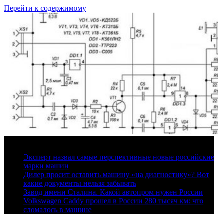
Перейти к содержимому
8 августа, 2026
Эксперт назвал самые перспективные новые российские
марки машин
Дилер просит оставить машину «на диагностику»? Вот
какие документы нельзя забывать
Завод имени Сталина. Какой автопром нужен России
Volkswagen Caddy прошел в России 280 тысяч км: что
сломалось в машине