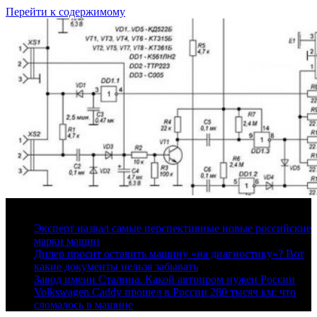
Перейти к содержимому
7 августа, 2026
Эксперт назвал самые перспективные новые российские
марки машин
Дилер просит оставить машину «на диагностику»? Вот
какие документы нельзя забывать
Завод имени Сталина. Какой автопром нужен России
Volkswagen Caddy прошел в России 280 тысяч км: что
сломалось в машине