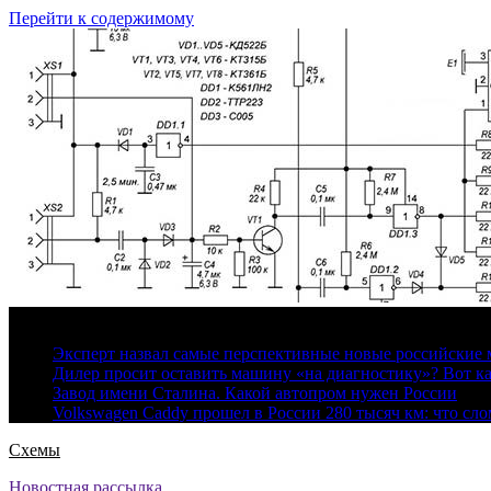
Перейти к содержимому
8 августа, 2026
Эксперт назвал самые перспективные новые российские
Дилер просит оставить машину «на диагностику»? Вот ка
Завод имени Сталина. Какой автопром нужен России
Volkswagen Caddy прошел в России 280 тысяч км: что сл
Схемы
Новостная рассылка