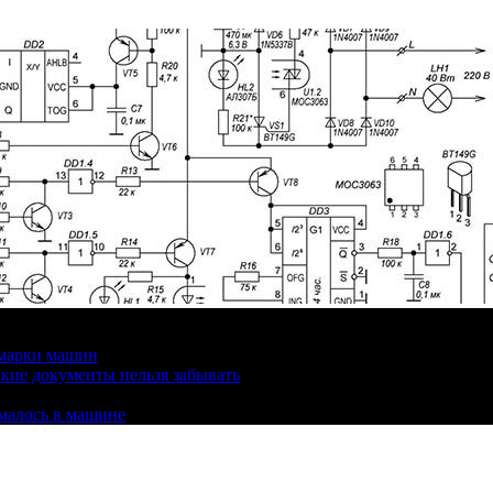
 марки машин
кие документы нельзя забывать
омалось в машине