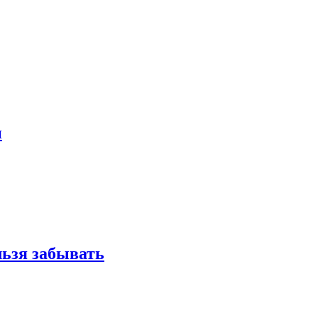
и
льзя забывать