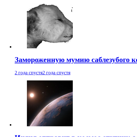
Замороженную мумию саблезубого к
2 года спустя
2 года спустя