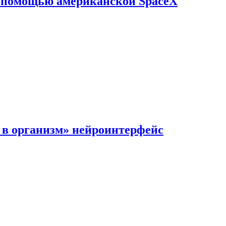
с помощью американской SpaceX
в организм» нейроинтерфейс