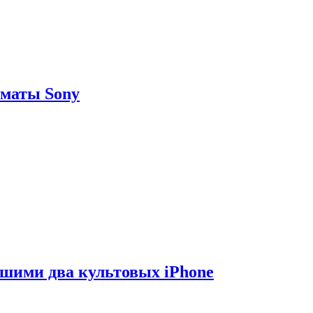
рматы Sony
вшими два культовых iPhone