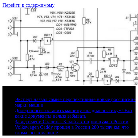
Перейти к содержимому
6 августа, 2026
Эксперт назвал самые перспективные новые российские
марки машин
Дилер просит оставить машину «на диагностику»? Вот
какие документы нельзя забывать
Завод имени Сталина. Какой автопром нужен России
Volkswagen Caddy прошел в России 280 тысяч км: что
сломалось в машине