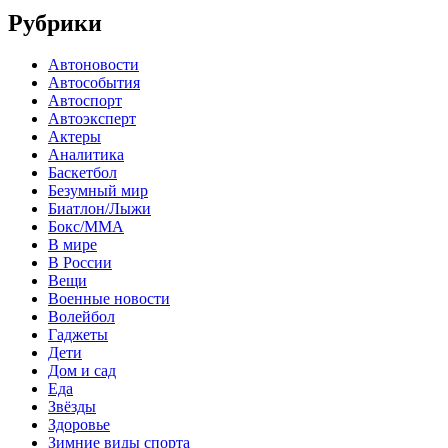
Рубрики
Автоновости
Автособытия
Автоспорт
Автоэксперт
Актеры
Аналитика
Баскетбол
Безумный мир
Биатлон/Лыжи
Бокс/MMA
В мире
В России
Вещи
Военные новости
Волейбол
Гаджеты
Дети
Дом и сад
Еда
Звёзды
Здоровье
Зимние виды спорта