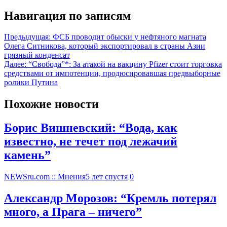
Навигация по записям
Предыдущая:
ФСБ проводит обыски у нефтяного магната
Олега Ситникова, который экспортировал в страны Азии
грязный конденсат
Далее:
“Свобода”*: За атакой на вакцину Pfizer стоит торговка
средствами от импотенции, продюсировавшая предвыборные
ролики Путина
Похожие новости
Борис Вишневский: “Вода, как
известно, не течет под лежачий
камень”
NEWSru.com :: Мнения
5 лет спустя
0
Александр Морозов: “Кремль потерял
много, а Прага – ничего”