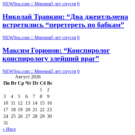
NEWSru.com :: Мнения
5 лет спустя
0
Николай Травкин: “Два джентльмена
встретились “перетереть по бабкам”
NEWSru.com :: Мнения
5 лет спустя
0
Максим Горюнов: “Конспиролог
конспирологу злейший враг”
NEWSru.com :: Мнения
5 лет спустя
0
Август 2026
Пн
Вт
Ср
Чт
Пт
Сб
Вс
1
2
3
4
5
6
7
8
9
10
11
12
13
14
15
16
17
18
19
20
21
22
23
24
25
26
27
28
29
30
31
« Июл