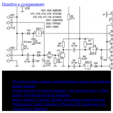
Перейти к содержимому
7 августа, 2026
Эксперт назвал самые перспективные новые российские
марки машин
Дилер просит оставить машину «на диагностику»? Вот
какие документы нельзя забывать
Завод имени Сталина. Какой автопром нужен России
Volkswagen Caddy прошел в России 280 тысяч км: что
сломалось в машине