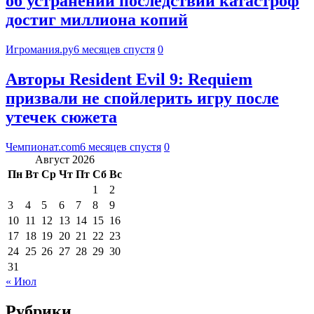
об устранении последствий катастроф
достиг миллиона копий
Игромания.ру
6 месяцев спустя
0
Авторы Resident Evil 9: Requiem
призвали не спойлерить игру после
утечек сюжета
Чемпионат.com
6 месяцев спустя
0
Август 2026
Пн
Вт
Ср
Чт
Пт
Сб
Вс
1
2
3
4
5
6
7
8
9
10
11
12
13
14
15
16
17
18
19
20
21
22
23
24
25
26
27
28
29
30
31
« Июл
Рубрики