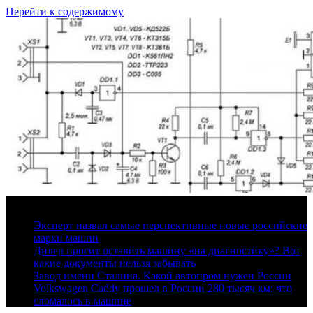
Перейти к содержимому
6 августа, 2026
Эксперт назвал самые перспективные новые российские
марки машин
Дилер просит оставить машину «на диагностику»? Вот
какие документы нельзя забывать
Завод имени Сталина. Какой автопром нужен России
Volkswagen Caddy прошел в России 280 тысяч км: что
сломалось в машине