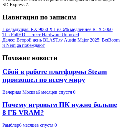
SD Express 7.
Навигация по записям
Предыдущая:
RX 9060 XT на 6% медленнее RTX 5060
Ti в FullHD — тест Hardware Unboxed
Далее:
Второй день BLAST.tv Austin Major 2025: BetBoom
и Nemiga побеждают
Похожие новости
Сбой в работе платформы Steam
произошел по всему миру
Вечерняя Москва
6 месяцев спустя
0
Почему игровым ПК нужно больше
8 ГБ VRAM?
Рамблер
6 месяцев спустя
0