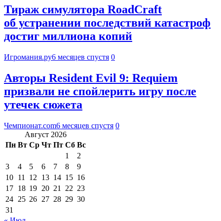
Тираж симулятора RoadCraft
об устранении последствий катастроф
достиг миллиона копий
Игромания.ру
6 месяцев спустя
0
Авторы Resident Evil 9: Requiem
призвали не спойлерить игру после
утечек сюжета
Чемпионат.com
6 месяцев спустя
0
Август 2026
Пн
Вт
Ср
Чт
Пт
Сб
Вс
1
2
3
4
5
6
7
8
9
10
11
12
13
14
15
16
17
18
19
20
21
22
23
24
25
26
27
28
29
30
31
« Июл