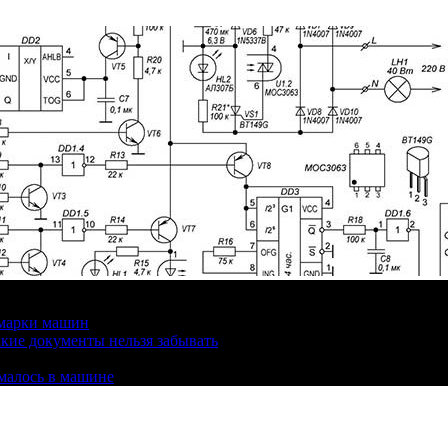
 марки машин
кие документы нельзя забывать
омалось в машине