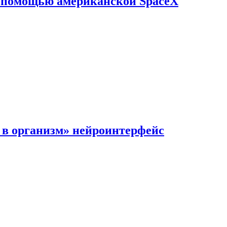
с помощью американской SpaceX
в организм» нейроинтерфейс