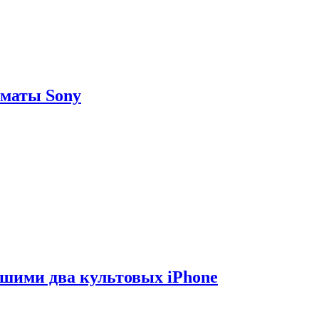
рматы Sony
вшими два культовых iPhone