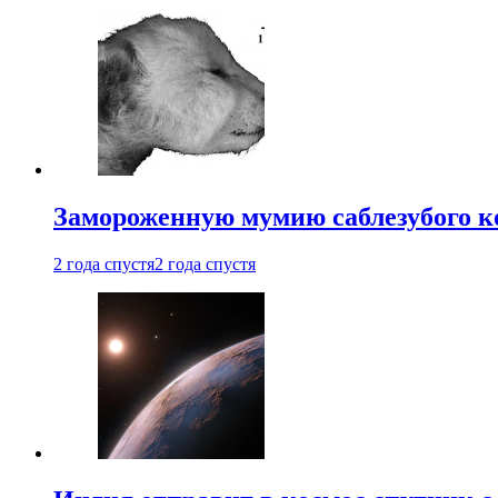
Замороженную мумию саблезубого к
2 года спустя
2 года спустя