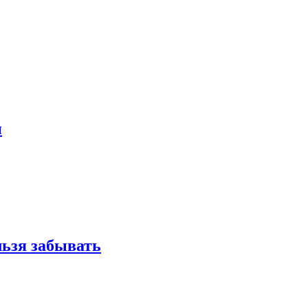
и
льзя забывать