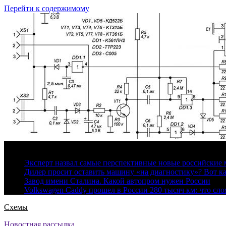
Перейти к содержимому
6 августа, 2026
Эксперт назвал самые перспективные новые российские
Дилер просит оставить машину «на диагностику»? Вот ка
Завод имени Сталина. Какой автопром нужен России
Volkswagen Caddy прошел в России 280 тысяч км: что сл
Схемы
Новостная рассылка