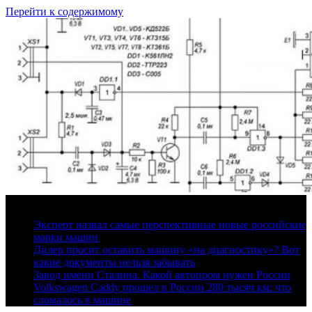
Перейти к содержимому
7 августа, 2026
Эксперт назвал самые перспективные новые российские
марки машин
Дилер просит оставить машину «на диагностику»? Вот
какие документы нельзя забывать
Завод имени Сталина. Какой автопром нужен России
Volkswagen Caddy прошел в России 280 тысяч км: что
сломалось в машине