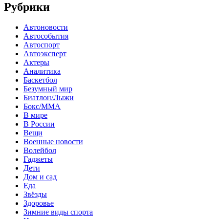
Рубрики
Автоновости
Автособытия
Автоспорт
Автоэксперт
Актеры
Аналитика
Баскетбол
Безумный мир
Биатлон/Лыжи
Бокс/MMA
В мире
В России
Вещи
Военные новости
Волейбол
Гаджеты
Дети
Дом и сад
Еда
Звёзды
Здоровье
Зимние виды спорта