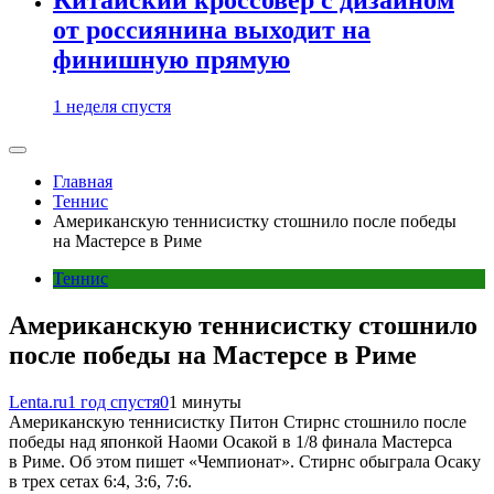
от россиянина выходит на
финишную прямую
1 неделя спустя
Главная
Теннис
Американскую теннисистку стошнило после победы
на Мастерсе в Риме
Теннис
Американскую теннисистку стошнило
после победы на Мастерсе в Риме
Lenta.ru
1 год спустя
0
1 минуты
Американскую теннисистку Питон Стирнс стошнило после
победы над японкой Наоми Осакой в 1/8 финала Мастерса
в Риме. Об этом пишет «Чемпионат». Стирнс обыграла Осаку
в трех сетах 6:4, 3:6, 7:6.