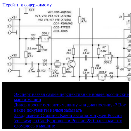
Перейти к содержимому
9 августа, 2026
Эксперт назвал самые перспективные новые российские
марки машин
Дилер просит оставить машину «на диагностику»? Вот
какие документы нельзя забывать
Завод имени Сталина. Какой автопром нужен России
Volkswagen Caddy прошел в России 280 тысяч км: что
сломалось в машине