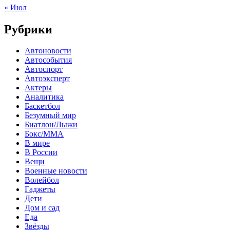
« Июл
Рубрики
Автоновости
Автособытия
Автоспорт
Автоэксперт
Актеры
Аналитика
Баскетбол
Безумный мир
Биатлон/Лыжи
Бокс/MMA
В мире
В России
Вещи
Военные новости
Волейбол
Гаджеты
Дети
Дом и сад
Еда
Звёзды