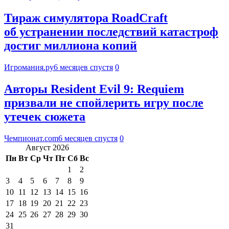
Тираж симулятора RoadCraft
об устранении последствий катастроф
достиг миллиона копий
Игромания.ру
6 месяцев спустя
0
Авторы Resident Evil 9: Requiem
призвали не спойлерить игру после
утечек сюжета
Чемпионат.com
6 месяцев спустя
0
Август 2026
Пн
Вт
Ср
Чт
Пт
Сб
Вс
1
2
3
4
5
6
7
8
9
10
11
12
13
14
15
16
17
18
19
20
21
22
23
24
25
26
27
28
29
30
31