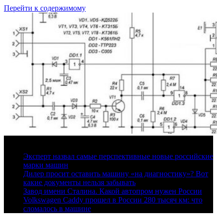
Перейти к содержимому
9 августа, 2026
Эксперт назвал самые перспективные новые российские
марки машин
Дилер просит оставить машину «на диагностику»? Вот
какие документы нельзя забывать
Завод имени Сталина. Какой автопром нужен России
Volkswagen Caddy прошел в России 280 тысяч км: что
сломалось в машине