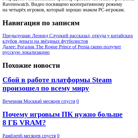
Ravenswatch. Видео посвящено кооперативному режиму
на четырёх игроков, который хорошо знаком РС-игрокам.
Навигация по записям
Предыдущая:
Леонид Слуцкий рассказал, откуда у китайских
клубов деньги на звёздных футболистов
Далее:
Рогалик The Rogue Prince of Persia скоро получит
русскую локализацию
Похожие новости
Сбой в работе платформы Steam
произошел по всему миру
Вечерняя Москва
6 месяцев спустя
0
Почему игровым ПК нужно больше
8 ГБ VRAM?
Рамблер
6 месяцев спустя
0