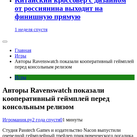
от россиянина выходит на
финишную прямую
1 неделя спустя
Главная
Игры
Авторы Ravenswatch показали кооперативный геймплей
перед консольным релизом
Игры
Авторы Ravenswatch показали
кооперативный геймплей перед
консольным релизом
Игромания.ру
2 года спустя
0
1 минуты
Студия Passtech Games и издательство Nacon выпустили
очередной геймплейный трейлер приключенческого рогалика