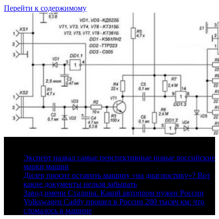
Перейти к содержимому
6 августа, 2026
Эксперт назвал самые перспективные новые российские
марки машин
Дилер просит оставить машину «на диагностику»? Вот
какие документы нельзя забывать
Завод имени Сталина. Какой автопром нужен России
Volkswagen Caddy прошел в России 280 тысяч км: что
сломалось в машине