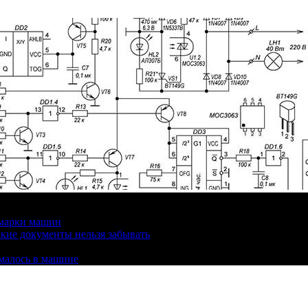
 марки машин
кие документы нельзя забывать
омалось в машине