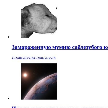
Замороженную мумию саблезубого к
2 года спустя
2 года спустя