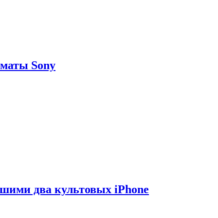
рматы Sony
вшими два культовых iPhone