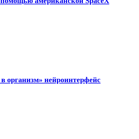
с помощью американской SpaceX
в организм» нейроинтерфейс