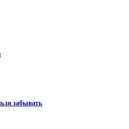
и
льзя забывать