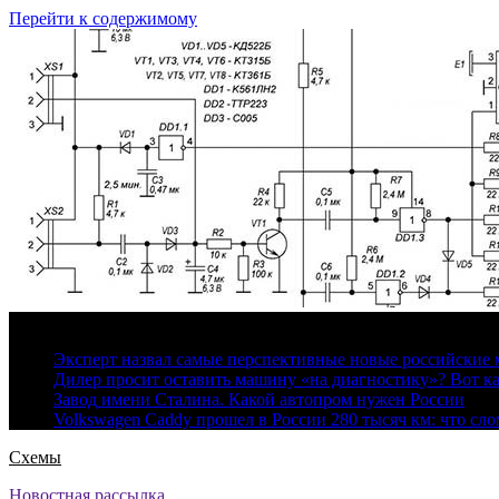
Перейти к содержимому
8 августа, 2026
Эксперт назвал самые перспективные новые российские
Дилер просит оставить машину «на диагностику»? Вот ка
Завод имени Сталина. Какой автопром нужен России
Volkswagen Caddy прошел в России 280 тысяч км: что сл
Схемы
Новостная рассылка