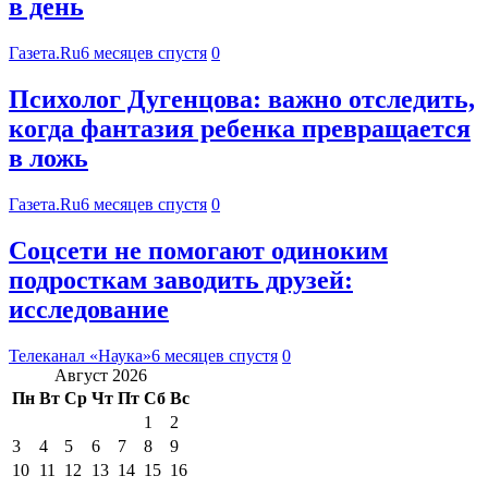
в день
Газета.Ru
6 месяцев спустя
0
Психолог Дугенцова: важно отследить,
когда фантазия ребенка превращается
в ложь
Газета.Ru
6 месяцев спустя
0
Соцсети не помогают одиноким
подросткам заводить друзей:
исследование
Телеканал «Наука»
6 месяцев спустя
0
Август 2026
Пн
Вт
Ср
Чт
Пт
Сб
Вс
1
2
3
4
5
6
7
8
9
10
11
12
13
14
15
16