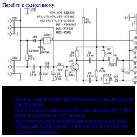
Перейти к содержимому
7 августа, 2026
Эксперт назвал самые перспективные новые российские
марки машин
Дилер просит оставить машину «на диагностику»? Вот
какие документы нельзя забывать
Завод имени Сталина. Какой автопром нужен России
Volkswagen Caddy прошел в России 280 тысяч км: что
сломалось в машине