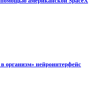
с помощью американской SpaceX
в организм» нейроинтерфейс