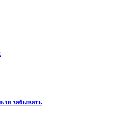
и
льзя забывать