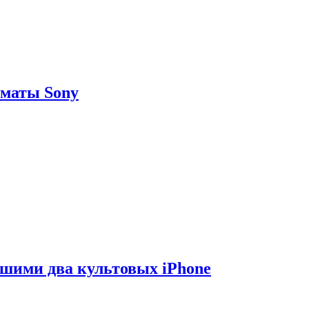
рматы Sony
вшими два культовых iPhone