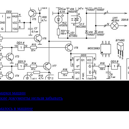
 марки машин
кие документы нельзя забывать
омалось в машине