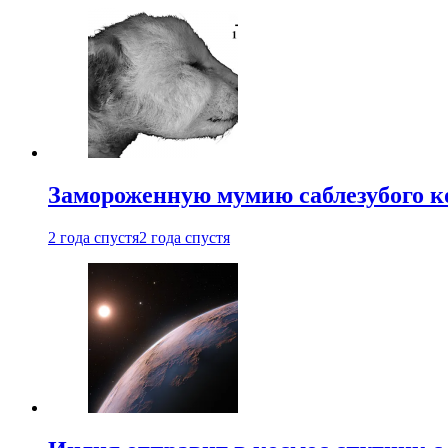
Замороженную мумию саблезубого к
2 года спустя
2 года спустя