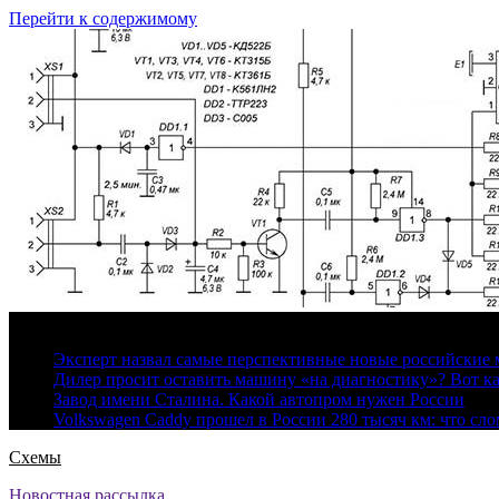
Перейти к содержимому
8 августа, 2026
Эксперт назвал самые перспективные новые российские
Дилер просит оставить машину «на диагностику»? Вот ка
Завод имени Сталина. Какой автопром нужен России
Volkswagen Caddy прошел в России 280 тысяч км: что сл
Схемы
Новостная рассылка