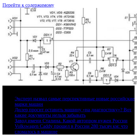
Перейти к содержимому
7 августа, 2026
Эксперт назвал самые перспективные новые российские
марки машин
Дилер просит оставить машину «на диагностику»? Вот
какие документы нельзя забывать
Завод имени Сталина. Какой автопром нужен России
Volkswagen Caddy прошел в России 280 тысяч км: что
сломалось в машине