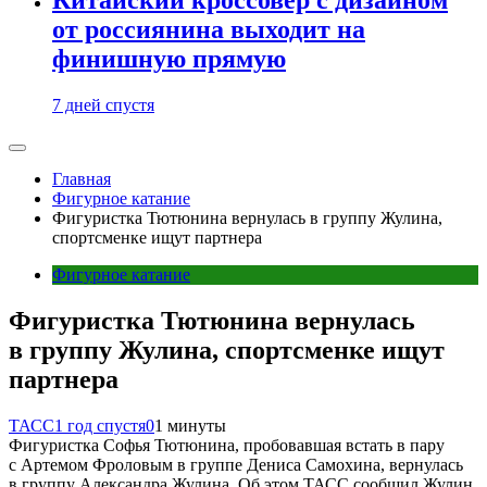
от россиянина выходит на
финишную прямую
7 дней спустя
Главная
Фигурное катание
Фигуристка Тютюнина вернулась в группу Жулина,
спортсменке ищут партнера
Фигурное катание
Фигуристка Тютюнина вернулась
в группу Жулина, спортсменке ищут
партнера
ТАСС
1 год спустя
0
1 минуты
Фигуристка Софья Тютюнина, пробовавшая встать в пару
с Артемом Фроловым в группе Дениса Самохина, вернулась
в группу Александра Жулина. Об этом ТАСС сообщил Жулин.