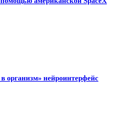
с помощью американской SpaceX
в организм» нейроинтерфейс