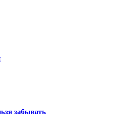
и
льзя забывать