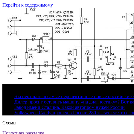
Перейти к содержимому
7 августа, 2026
Эксперт назвал самые перспективные новые российские
Дилер просит оставить машину «на диагностику»? Вот ка
Завод имени Сталина. Какой автопром нужен России
Volkswagen Caddy прошел в России 280 тысяч км: что сл
Схемы
Новостная рассылка