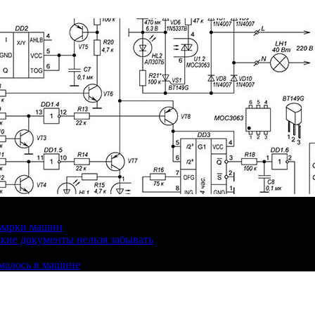
 марки машин
кие документы нельзя забывать
омалось в машине