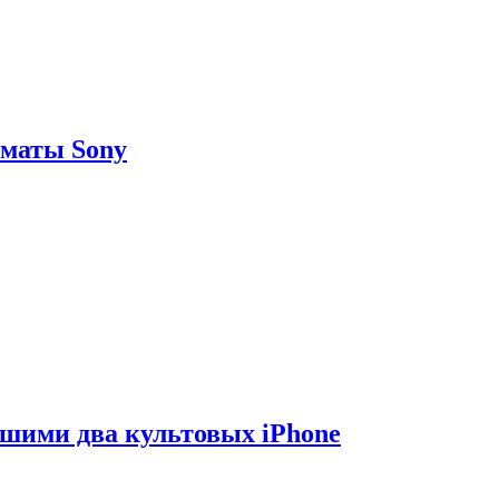
рматы Sony
вшими два культовых iPhone