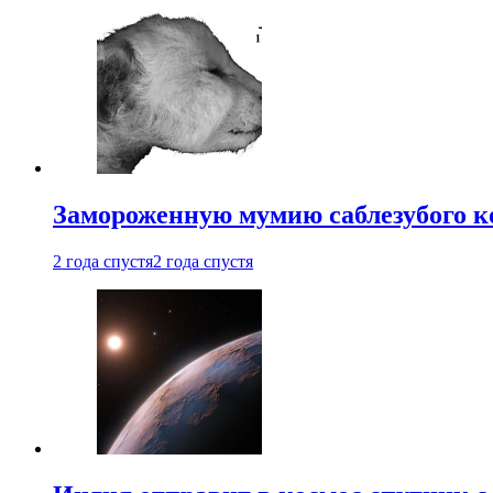
Замороженную мумию саблезубого к
2 года спустя
2 года спустя