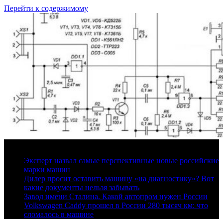
Перейти к содержимому
7 августа, 2026
Эксперт назвал самые перспективные новые российские
марки машин
Дилер просит оставить машину «на диагностику»? Вот
какие документы нельзя забывать
Завод имени Сталина. Какой автопром нужен России
Volkswagen Caddy прошел в России 280 тысяч км: что
сломалось в машине