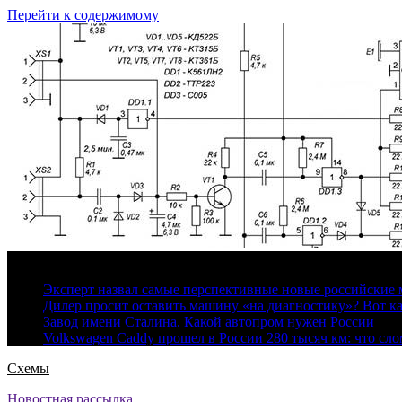
Перейти к содержимому
8 августа, 2026
Эксперт назвал самые перспективные новые российские
Дилер просит оставить машину «на диагностику»? Вот ка
Завод имени Сталина. Какой автопром нужен России
Volkswagen Caddy прошел в России 280 тысяч км: что сл
Схемы
Новостная рассылка