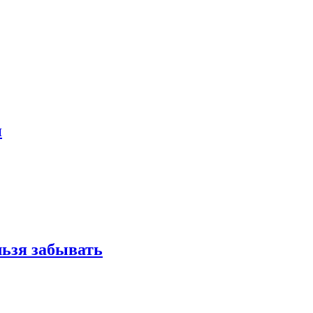
и
льзя забывать