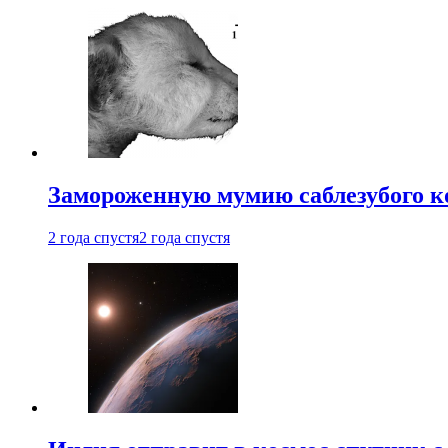
Замороженную мумию саблезубого к
2 года спустя
2 года спустя