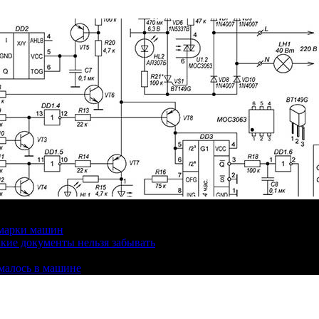
 марки машин
кие документы нельзя забывать
омалось в машине