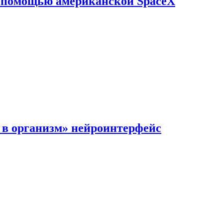
с помощью американской SpaceX
в организм» нейроинтерфейс