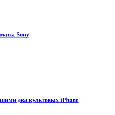
рматы Sony
вшими два культовых iPhone