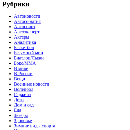
Рубрики
Автоновости
Автособытия
Автоспорт
Автоэксперт
Актеры
Аналитика
Баскетбол
Безумный мир
Биатлон/Лыжи
Бокс/MMA
В мире
В России
Вещи
Военные новости
Волейбол
Гаджеты
Дети
Дом и сад
Еда
Звёзды
Здоровье
Зимние виды спорта