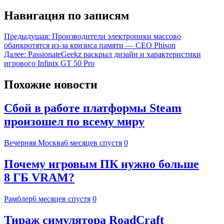
Навигация по записям
Предыдущая:
Производители электроники массово
обанкротятся из-за кризиса памяти — CEO Phison
Далее:
PassionateGeekz раскрыл дизайн и характеристики
игрового Infinix GT 50 Pro
Похожие новости
Сбой в работе платформы Steam
произошел по всему миру
Вечерняя Москва
6 месяцев спустя
0
Почему игровым ПК нужно больше
8 ГБ VRAM?
Рамблер
6 месяцев спустя
0
Тираж симулятора RoadCraft