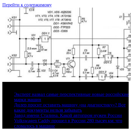
Перейти к содержимому
9 августа, 2026
Эксперт назвал самые перспективные новые российские
марки машин
Дилер просит оставить машину «на диагностику»? Вот
какие документы нельзя забывать
Завод имени Сталина. Какой автопром нужен России
Volkswagen Caddy прошел в России 280 тысяч км: что
сломалось в машине