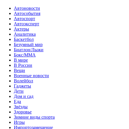
Автоновости
Автособытия
Автоспорт
Автоэксперт
Актеры
Аналитика
Баскетбол
Безумный мир
Биатлон/Лыжи
Бокс/MMA
В мире
В России
Вещи
Военные новости
Волейбол
Гаджеты
Дети
Дом и сад
Еда
Звёзды
Здоровье
Зимние виды спорта
Игры
Импортозамещение