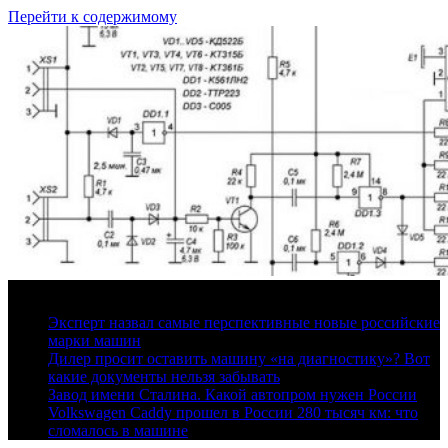
Перейти к содержимому
8 августа, 2026
Эксперт назвал самые перспективные новые российские
марки машин
Дилер просит оставить машину «на диагностику»? Вот
какие документы нельзя забывать
Завод имени Сталина. Какой автопром нужен России
Volkswagen Caddy прошел в России 280 тысяч км: что
сломалось в машине