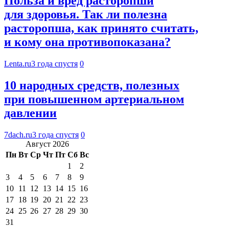
Польза и вред расторопши
для здоровья. Так ли полезна
расторопша, как принято считать,
и кому она противопоказана?
Lenta.ru
3 года спустя
0
10 народных средств, полезных
при повышенном артериальном
давлении
7dach.ru
3 года спустя
0
Август 2026
Пн
Вт
Ср
Чт
Пт
Сб
Вс
1
2
3
4
5
6
7
8
9
10
11
12
13
14
15
16
17
18
19
20
21
22
23
24
25
26
27
28
29
30
31