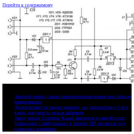
Перейти к содержимому
9 августа, 2026
Эксперт назвал самые перспективные новые российские
марки машин
Дилер просит оставить машину «на диагностику»? Вот
какие документы нельзя забывать
Завод имени Сталина. Какой автопром нужен России
Volkswagen Caddy прошел в России 280 тысяч км: что
сломалось в машине