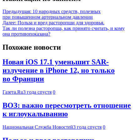
Предыдущая:
10 народных средств, полезных
при повышенном артериальном давлении
Далее:
Польза и вред расторопши для здоровья.
Так ли полезна расторопша, как принято считать, и кому
она противопоказана?
Похожие новости
Новая iOS 17.1 уменьшит SAR-
излучение в iPhone 12, но только
во Франции
Газета.Ru
3 года спустя
0
ВОЗ: важно пересмотреть отношение
к иглоукалыванию
Национальная Служба Новостей
3 года спустя
0