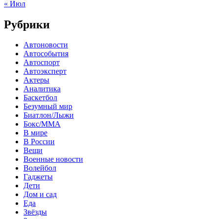
« Июл
Рубрики
Автоновости
Автособытия
Автоспорт
Автоэксперт
Актеры
Аналитика
Баскетбол
Безумный мир
Биатлон/Лыжи
Бокс/MMA
В мире
В России
Вещи
Военные новости
Волейбол
Гаджеты
Дети
Дом и сад
Еда
Звёзды