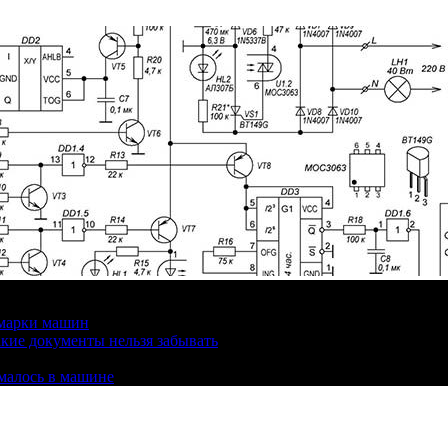
 марки машин
кие документы нельзя забывать
омалось в машине