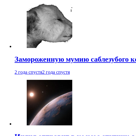
Замороженную мумию саблезубого к
2 года спустя
2 года спустя