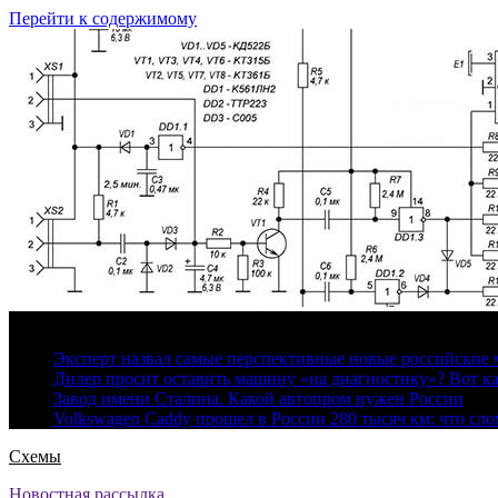
Перейти к содержимому
7 августа, 2026
Эксперт назвал самые перспективные новые российские
Дилер просит оставить машину «на диагностику»? Вот ка
Завод имени Сталина. Какой автопром нужен России
Volkswagen Caddy прошел в России 280 тысяч км: что сл
Схемы
Новостная рассылка