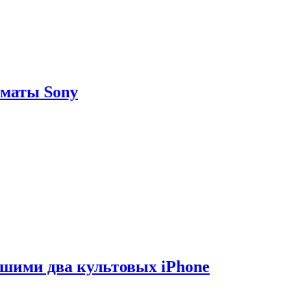
рматы Sony
вшими два культовых iPhone