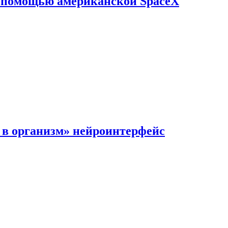
с помощью американской SpaceX
в организм» нейроинтерфейс