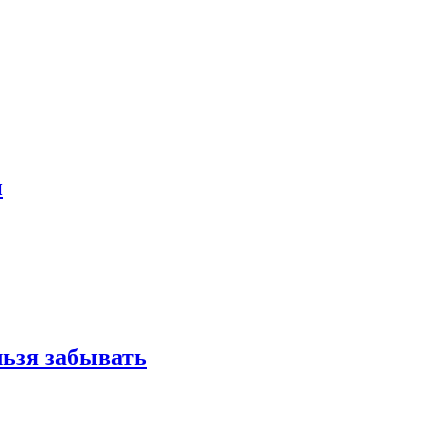
и
льзя забывать