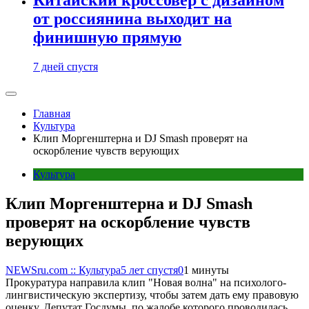
от россиянина выходит на
финишную прямую
7 дней спустя
Главная
Культура
Клип Моргенштерна и DJ Smash проверят на
оскорбление чувств верующих
Культура
Клип Моргенштерна и DJ Smash
проверят на оскорбление чувств
верующих
NEWSru.com :: Культура
5 лет спустя
0
1 минуты
Прокуратура направила клип "Новая волна" на психолого-
лингвистическую экспертизу, чтобы затем дать ему правовую
оценку. Депутат Госдумы, по жалобе которого проводилась