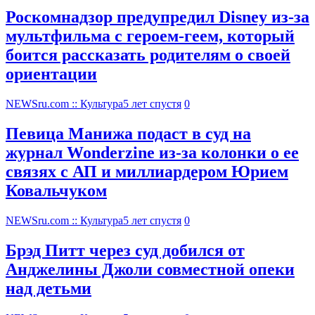
Роскомнадзор предупредил Disney из-за
мультфильма c героем-геем, который
боится рассказать родителям о своей
ориентации
NEWSru.com :: Культура
5 лет спустя
0
Певица Манижа подаст в суд на
журнал Wonderzine из-за колонки о ее
связях с АП и миллиардером Юрием
Ковальчуком
NEWSru.com :: Культура
5 лет спустя
0
Брэд Питт через суд добился от
Анджелины Джоли совместной опеки
над детьми