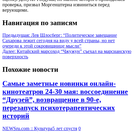
проверка, призвал Моргенштерна извиниться перед
верующими.
Навигация по записям
Предыдущая:
Лев Шлосберг: “Политическое завещание
Сахарова лежит сегодня на виду у всей страны, но нет
очереди к этой сокровищнице мысли”
Далее:
Китайский марсоход “Чжужун” съехал на марсианскую
поверхность
Похожие новости
Самые заметные новинки онлайн-
кинотеатров 24-30 мая: воссоединение
“Друзей”, возвращение в 90-е,
перезапуск психотерапевтических
историй
NEWSru.com :: Культура
5 лет спустя
0