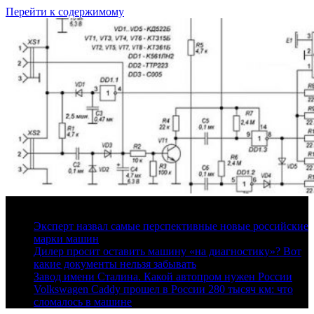
Перейти к содержимому
7 августа, 2026
Эксперт назвал самые перспективные новые российские
марки машин
Дилер просит оставить машину «на диагностику»? Вот
какие документы нельзя забывать
Завод имени Сталина. Какой автопром нужен России
Volkswagen Caddy прошел в России 280 тысяч км: что
сломалось в машине