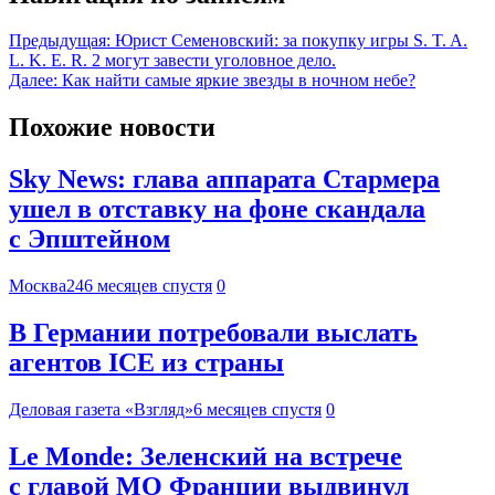
Предыдущая:
Юрист Семеновский: за покупку игры S. T. A.
L. K. E. R. 2 могут завести уголовное дело.
Далее:
Как найти самые яркие звезды в ночном небе?
Похожие новости
Sky News: глава аппарата Стармера
ушел в отставку на фоне скандала
с Эпштейном
Москва24
6 месяцев спустя
0
В Германии потребовали выслать
агентов ICE из страны
Деловая газета «Взгляд»
6 месяцев спустя
0
Le Monde: Зеленский на встрече
с главой МО Франции выдвинул