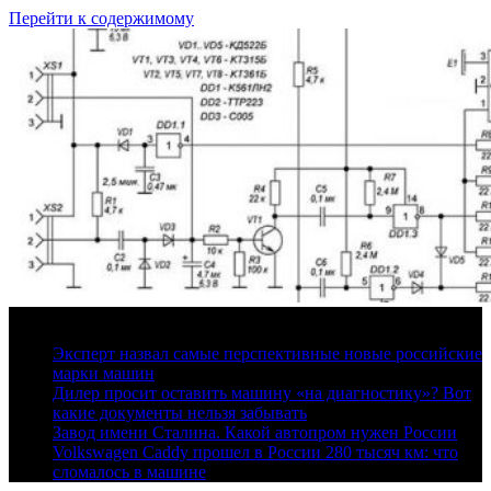
Перейти к содержимому
9 августа, 2026
Эксперт назвал самые перспективные новые российские
марки машин
Дилер просит оставить машину «на диагностику»? Вот
какие документы нельзя забывать
Завод имени Сталина. Какой автопром нужен России
Volkswagen Caddy прошел в России 280 тысяч км: что
сломалось в машине