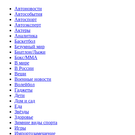
Автоновости
Автособытия
Автоспорт
Автоэксперт
Актеры
Аналитика
Баскетбол
Безумный мир
Биатлон/Лыжи
Бокс/MMA
В мире
В России
Вещи
Военные новости
Волейбол
Гаджеты
Дети
Дом и сад
Еда
Звёзды
Здоровье
Зимние виды спорта
Игры
Импортозамещение