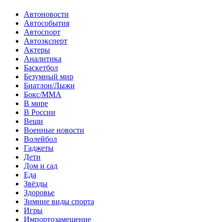
Автоновости
Автособытия
Автоспорт
Автоэксперт
Актеры
Аналитика
Баскетбол
Безумный мир
Биатлон/Лыжи
Бокс/MMA
В мире
В России
Вещи
Военные новости
Волейбол
Гаджеты
Дети
Дом и сад
Еда
Звёзды
Здоровье
Зимние виды спорта
Игры
Импортозамещение