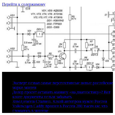
Перейти к содержимому
9 августа, 2026
Эксперт назвал самые перспективные новые российские
марки машин
Дилер просит оставить машину «на диагностику»? Вот
какие документы нельзя забывать
Завод имени Сталина. Какой автопром нужен России
Volkswagen Caddy прошел в России 280 тысяч км: что
сломалось в машине