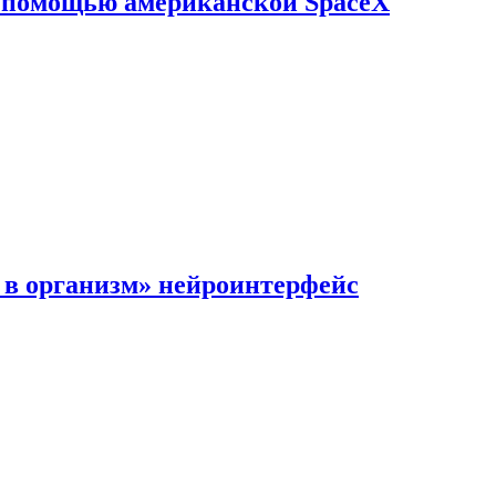
с помощью американской SpaceX
в организм» нейроинтерфейс