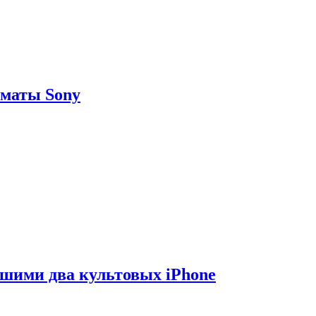
рматы Sony
вшими два культовых iPhone