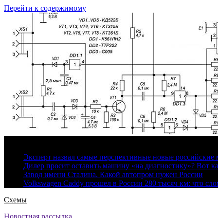
Перейти к содержимому
6 августа, 2026
Эксперт назвал самые перспективные новые российские
Дилер просит оставить машину «на диагностику»? Вот ка
Завод имени Сталина. Какой автопром нужен России
Volkswagen Caddy прошел в России 280 тысяч км: что сл
Схемы
Новостная рассылка