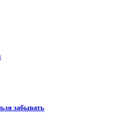
и
льзя забывать