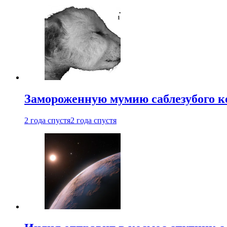
Замороженную мумию саблезубого к
2 года спустя
2 года спустя