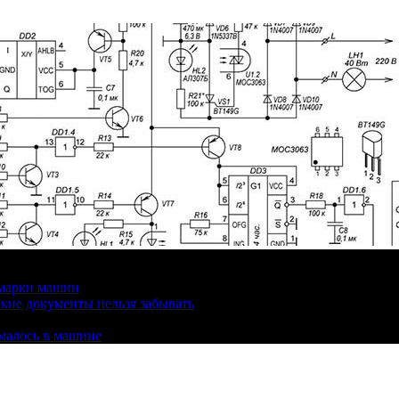
 марки машин
кие документы нельзя забывать
омалось в машине