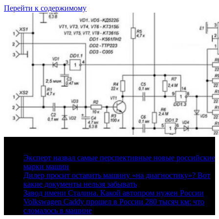
Перейти к содержимому
8 августа, 2026
Эксперт назвал самые перспективные новые российские
марки машин
Дилер просит оставить машину «на диагностику»? Вот
какие документы нельзя забывать
Завод имени Сталина. Какой автопром нужен России
Volkswagen Caddy прошел в России 280 тысяч км: что
сломалось в машине