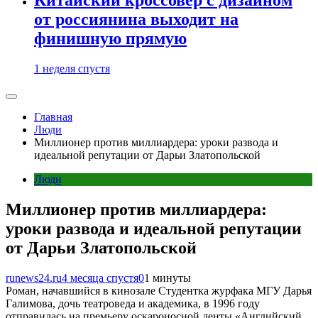
от россиянина выходит на
финишную прямую
1 неделя спустя
Главная
Люди
Миллионер против миллиардера: уроки развода и
идеальной репутации от Дарьи Златопольской
Люди
Миллионер против миллиардера:
уроки развода и идеальной репутации
от Дарьи Златопольской
runews24.ru
4 месяца спустя
0
1 минуты
Роман, начавшийся в кинозале Студентка журфака МГУ Дарья
Галимова, дочь театроведа и академика, в 1996 году
отправилась на премьеру оскароносной ленты «Английский