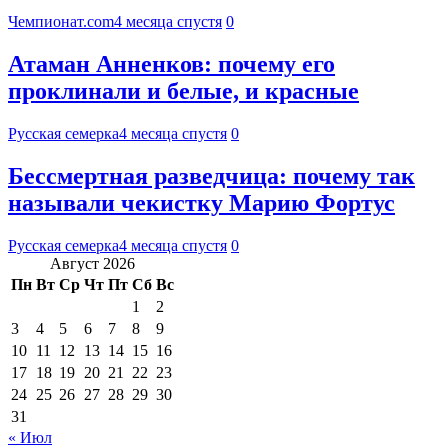
Чемпионат.com
4 месяца спустя
0
Атаман Анненков: почему его
проклинали и белые, и красные
Русская семерка
4 месяца спустя
0
Бессмертная разведчица: почему так
называли чекистку Марию Фортус
Русская семерка
4 месяца спустя
0
Август 2026
Пн
Вт
Ср
Чт
Пт
Сб
Вс
1
2
3
4
5
6
7
8
9
10
11
12
13
14
15
16
17
18
19
20
21
22
23
24
25
26
27
28
29
30
31
« Июл