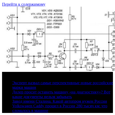
Перейти к содержимому
10 августа, 2026
Эксперт назвал самые перспективные новые российские
марки машин
Дилер просит оставить машину «на диагностику»? Вот
какие документы нельзя забывать
Завод имени Сталина. Какой автопром нужен России
Volkswagen Caddy прошел в России 280 тысяч км: что
сломалось в машине