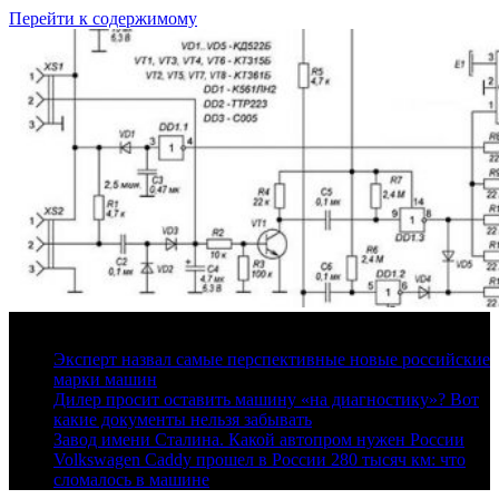
Перейти к содержимому
6 августа, 2026
Эксперт назвал самые перспективные новые российские
марки машин
Дилер просит оставить машину «на диагностику»? Вот
какие документы нельзя забывать
Завод имени Сталина. Какой автопром нужен России
Volkswagen Caddy прошел в России 280 тысяч км: что
сломалось в машине