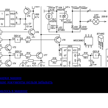
 марки машин
кие документы нельзя забывать
омалось в машине