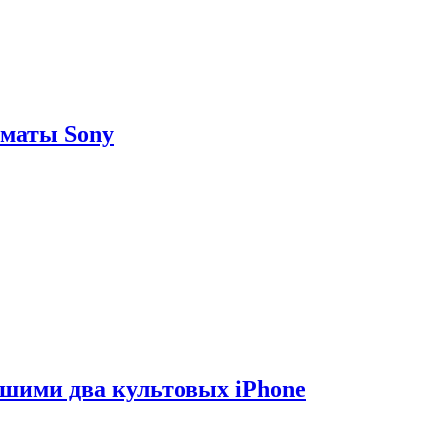
рматы Sony
вшими два культовых iPhone