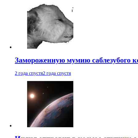
Замороженную мумию саблезубого к
2 года спустя
2 года спустя