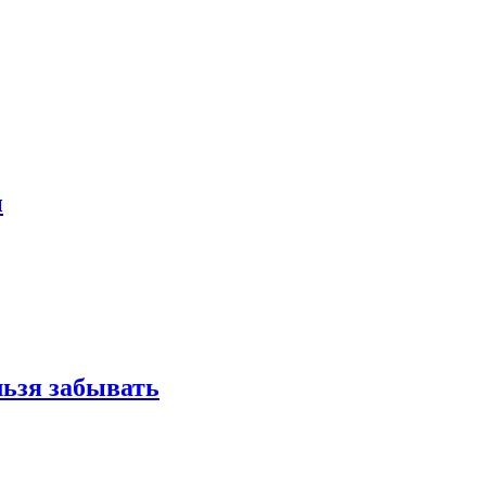
и
льзя забывать