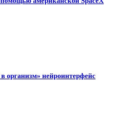
с помощью американской SpaceX
в организм» нейроинтерфейс