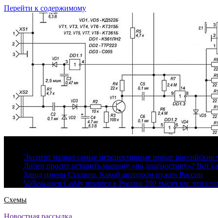
Перейти к содержимому
7 августа, 2026
Эксперт назвал самые перспективные новые российские
Дилер просит оставить машину «на диагностику»? Вот ка
Завод имени Сталина. Какой автопром нужен России
Volkswagen Caddy прошел в России 280 тысяч км: что сл
Схемы
Новостная рассылка