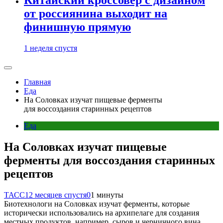
от россиянина выходит на
финишную прямую
1 неделя спустя
Главная
Еда
На Соловках изучат пищевые ферменты
для воссоздания старинных рецептов
Еда
На Соловках изучат пищевые
ферменты для воссоздания старинных
рецептов
ТАСС
12 месяцев спустя
0
1 минуты
Биотехнологи на Соловках изучат ферменты, которые
исторически использовались на архипелаге для создания
местных продуктов, например, сыров и черничного вина.