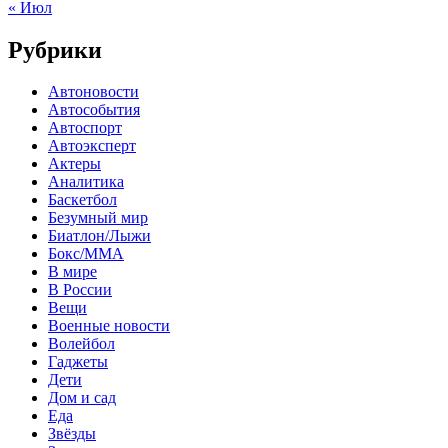
« Июл
Рубрики
Автоновости
Автособытия
Автоспорт
Автоэксперт
Актеры
Аналитика
Баскетбол
Безумный мир
Биатлон/Лыжи
Бокс/MMA
В мире
В России
Вещи
Военные новости
Волейбол
Гаджеты
Дети
Дом и сад
Еда
Звёзды