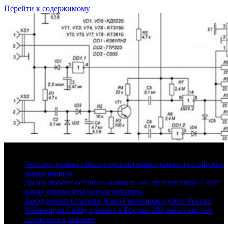
Перейти к содержимому
8 августа, 2026
Эксперт назвал самые перспективные новые российские
марки машин
Дилер просит оставить машину «на диагностику»? Вот
какие документы нельзя забывать
Завод имени Сталина. Какой автопром нужен России
Volkswagen Caddy прошел в России 280 тысяч км: что
сломалось в машине