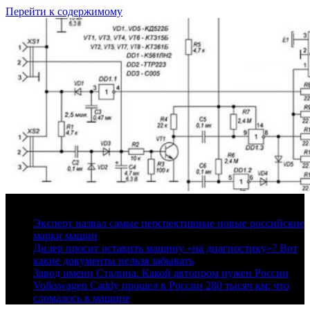
Перейти к содержимому
10 августа, 2026
Эксперт назвал самые перспективные новые российские
марки машин
Дилер просит оставить машину «на диагностику»? Вот
какие документы нельзя забывать
Завод имени Сталина. Какой автопром нужен России
Volkswagen Caddy прошел в России 280 тысяч км: что
сломалось в машине