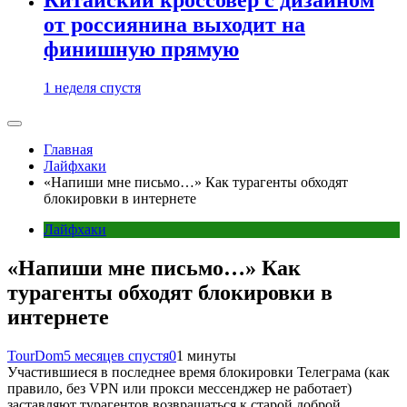
от россиянина выходит на
финишную прямую
1 неделя спустя
Главная
Лайфхаки
«Напиши мне письмо…» Как турагенты обходят
блокировки в интернете
Лайфхаки
«Напиши мне письмо…» Как
турагенты обходят блокировки в
интернете
TourDom
5 месяцев спустя
0
1 минуты
Участившиеся в последнее время блокировки Телеграма (как
правило, без VPN или прокси мессенджер не работает)
заставляют турагентов возвращаться к старой доброй