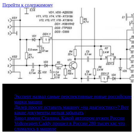
Перейти к содержимому
8 августа, 2026
Эксперт назвал самые перспективные новые российские
марки машин
Дилер просит оставить машину «на диагностику»? Вот
какие документы нельзя забывать
Завод имени Сталина. Какой автопром нужен России
Volkswagen Caddy прошел в России 280 тысяч км: что
сломалось в машине