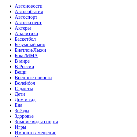
Автоновости
Автособытия
Автоспорт
Автоэксперт
Актеры
Аналитика
Баскетбол
Безумный мир
Биатлон/Лыжи
Бокс/MMA
В мире
В России
Вещи
Военные новости
Волейбол
Гаджеты
Дети
Дом и сад
Еда
Звёзды
Здоровье
Зимние виды спорта
Игры
Импортозамещение