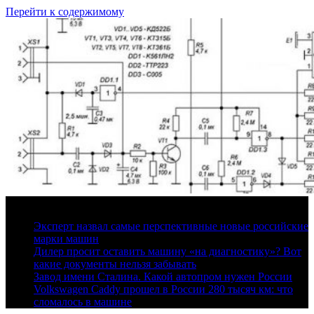
Перейти к содержимому
7 августа, 2026
Эксперт назвал самые перспективные новые российские
марки машин
Дилер просит оставить машину «на диагностику»? Вот
какие документы нельзя забывать
Завод имени Сталина. Какой автопром нужен России
Volkswagen Caddy прошел в России 280 тысяч км: что
сломалось в машине