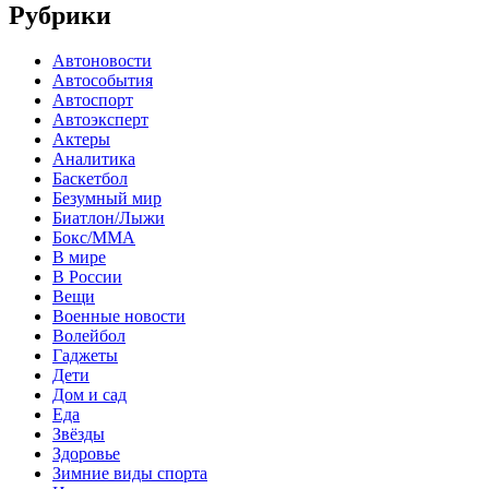
Рубрики
Автоновости
Автособытия
Автоспорт
Автоэксперт
Актеры
Аналитика
Баскетбол
Безумный мир
Биатлон/Лыжи
Бокс/MMA
В мире
В России
Вещи
Военные новости
Волейбол
Гаджеты
Дети
Дом и сад
Еда
Звёзды
Здоровье
Зимние виды спорта