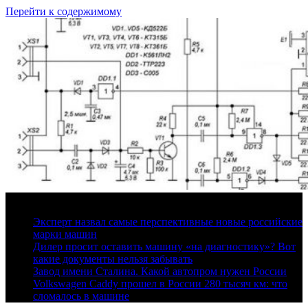
Перейти к содержимому
6 августа, 2026
Эксперт назвал самые перспективные новые российские
марки машин
Дилер просит оставить машину «на диагностику»? Вот
какие документы нельзя забывать
Завод имени Сталина. Какой автопром нужен России
Volkswagen Caddy прошел в России 280 тысяч км: что
сломалось в машине