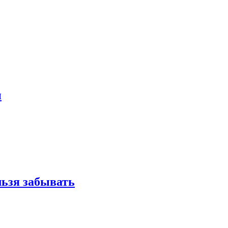
и
льзя забывать