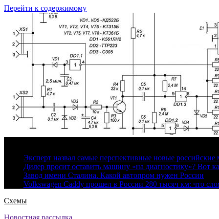
Перейти к содержимому
6 августа, 2026
Эксперт назвал самые перспективные новые российские
Дилер просит оставить машину «на диагностику»? Вот ка
Завод имени Сталина. Какой автопром нужен России
Volkswagen Caddy прошел в России 280 тысяч км: что сл
Схемы
Новостная рассылка