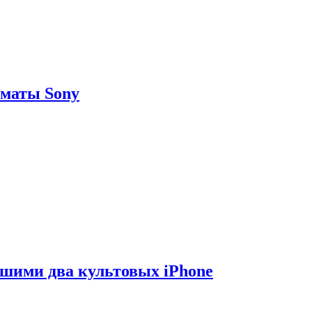
рматы Sony
вшими два культовых iPhone