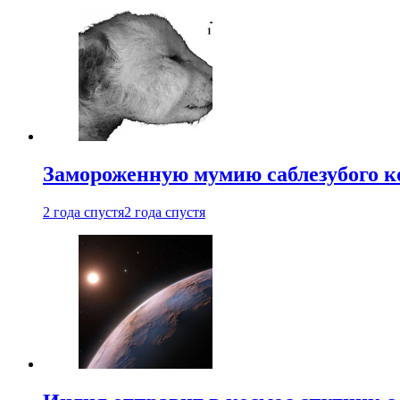
Замороженную мумию саблезубого к
2 года спустя
2 года спустя