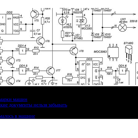
 марки машин
кие документы нельзя забывать
омалось в машине