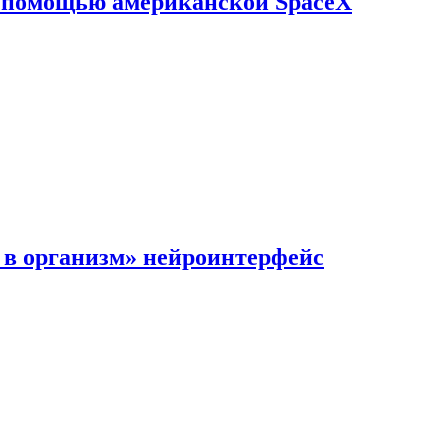
с помощью американской SpaceX
в организм» нейроинтерфейс