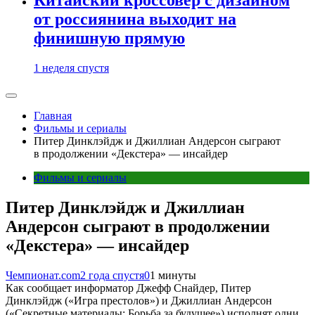
от россиянина выходит на
финишную прямую
1 неделя спустя
Главная
Фильмы и сериалы
Питер Динклэйдж и Джиллиан Андерсон сыграют
в продолжении «Декстера» — инсайдер
Фильмы и сериалы
Питер Динклэйдж и Джиллиан
Андерсон сыграют в продолжении
«Декстера» — инсайдер
Чемпионат.com
2 года спустя
0
1 минуты
Как сообщает информатор Джефф Снайдер, Питер
Динклэйдж («Игра престолов») и Джиллиан Андерсон
(«Секретные материалы: Борьба за будущее») исполнят одни