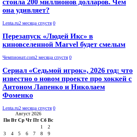
стоила 200 миллионов долларов. Чем
она удивляет?
Lenta.ru
2 месяца спустя
0
Перезапуск «Людей Икс» в
киновселенной Marvel будет смелым
Чемпионат.com
2 месяца спустя
0
Сериал «Седьмой игрок», 2026 год: что
известно о новом проекте про хоккей с
Антоном Лапенко и Николаем
Фоменко
Lenta.ru
2 месяца спустя
0
Август 2026
Пн
Вт
Ср
Чт
Пт
Сб
Вс
1
2
3
4
5
6
7
8
9