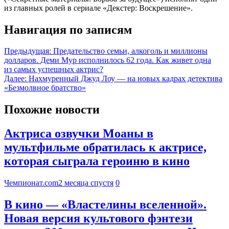
из главных ролей в сериале «Декстер: Воскрешение».
Навигация по записям
Предыдущая:
Предательство семьи, алкоголь и миллионы
долларов. Деми Мур исполнилось 62 года. Как живет одна
из самых успешных актрис?
Далее:
Нахмуренный Джуд Лоу — на новых кадрах детектива
«Безмолвное братство»
Похожие новости
Актриса озвучки Моаны в
мультфильме обратилась к актрисе,
которая сыграла героиню в кино
Чемпионат.com
2 месяца спустя
0
В кино — «Властелины вселенной».
Новая версия культового фэнтези