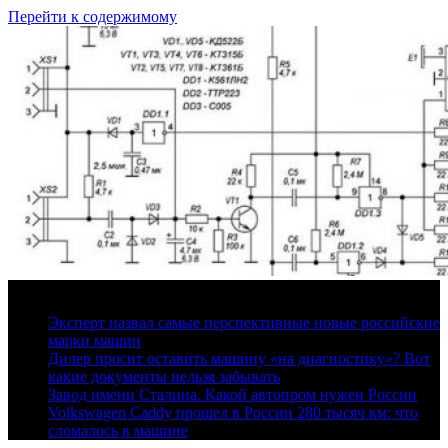
Перейти к содержимому
7 августа, 2026
Эксперт назвал самые перспективные новые российские
марки машин
Дилер просит оставить машину «на диагностику»? Вот
какие документы нельзя забывать
Завод имени Сталина. Какой автопром нужен России
Volkswagen Caddy прошел в России 280 тысяч км: что
сломалось в машине