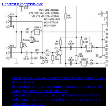
Перейти к содержимому
6 августа, 2026
Эксперт назвал самые перспективные новые российские
марки машин
Дилер просит оставить машину «на диагностику»? Вот
какие документы нельзя забывать
Завод имени Сталина. Какой автопром нужен России
Volkswagen Caddy прошел в России 280 тысяч км: что
сломалось в машине