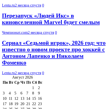
Lenta.ru
2 месяца спустя
0
Перезапуск «Людей Икс» в
киновселенной Marvel будет смелым
Чемпионат.com
2 месяца спустя
0
Сериал «Седьмой игрок», 2026 год: что
известно о новом проекте про хоккей с
Антоном Лапенко и Николаем
Фоменко
Lenta.ru
2 месяца спустя
0
Август 2026
Пн
Вт
Ср
Чт
Пт
Сб
Вс
1
2
3
4
5
6
7
8
9
10
11
12
13
14
15
16
17
18
19
20
21
22
23