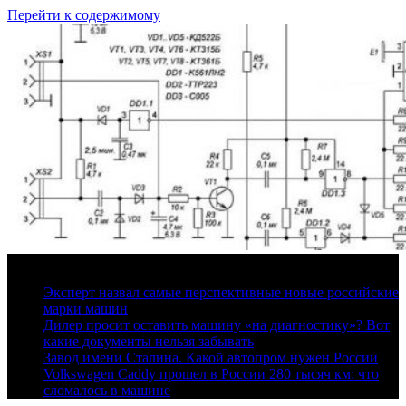
Перейти к содержимому
9 августа, 2026
Эксперт назвал самые перспективные новые российские
марки машин
Дилер просит оставить машину «на диагностику»? Вот
какие документы нельзя забывать
Завод имени Сталина. Какой автопром нужен России
Volkswagen Caddy прошел в России 280 тысяч км: что
сломалось в машине