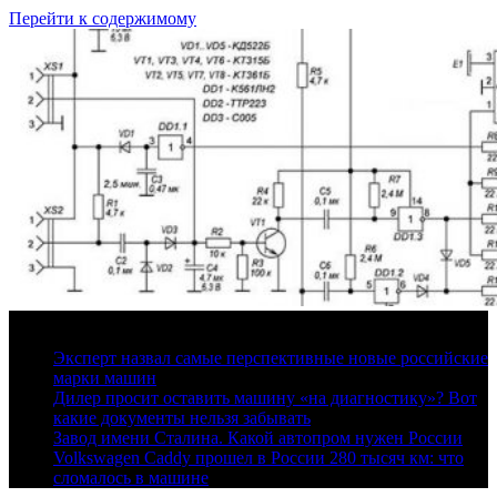
Перейти к содержимому
8 августа, 2026
Эксперт назвал самые перспективные новые российские
марки машин
Дилер просит оставить машину «на диагностику»? Вот
какие документы нельзя забывать
Завод имени Сталина. Какой автопром нужен России
Volkswagen Caddy прошел в России 280 тысяч км: что
сломалось в машине