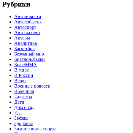
Рубрики
Автоновости
Автособытия
Автоспорт
Автоэксперт
Актеры
Аналитика
Баскетбол
Безумный мир
Биатлон/Лыжи
Бокс/MMA
В мире
В России
Вещи
Военные новости
Волейбол
Гаджеты
Дети
Дом и сад
Еда
Звёзды
Здоровье
Зимние виды спорта