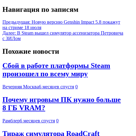
Навигация по записям
Предыдущая:
Новую версию Genshin Impact 5.8 покажут
на стриме 18 июля
Далее:
В Steam вышел симулятор ассенизатора Петровича
с ЗИЛом
Похожие новости
Сбой в работе платформы Steam
произошел по всему миру
Вечерняя Москва
6 месяцев спустя
0
Почему игровым ПК нужно больше
8 ГБ VRAM?
Рамблер
6 месяцев спустя
0
Тираж симулятора RoadCraft