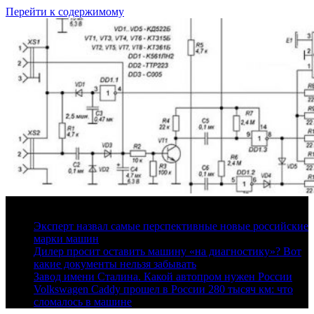
Перейти к содержимому
7 августа, 2026
Эксперт назвал самые перспективные новые российские
марки машин
Дилер просит оставить машину «на диагностику»? Вот
какие документы нельзя забывать
Завод имени Сталина. Какой автопром нужен России
Volkswagen Caddy прошел в России 280 тысяч км: что
сломалось в машине