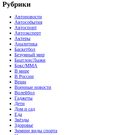
Рубрики
Автоновости
Автособытия
Автоспорт
Автоэксперт
Актеры
Аналитика
Баскетбол
Безумный мир
Биатлон/Лыжи
Бокс/MMA
В мире
В России
Вещи
Военные новости
Волейбол
Гаджеты
Дети
Дом и сад
Еда
Звёзды
Здоровье
Зимние виды спорта