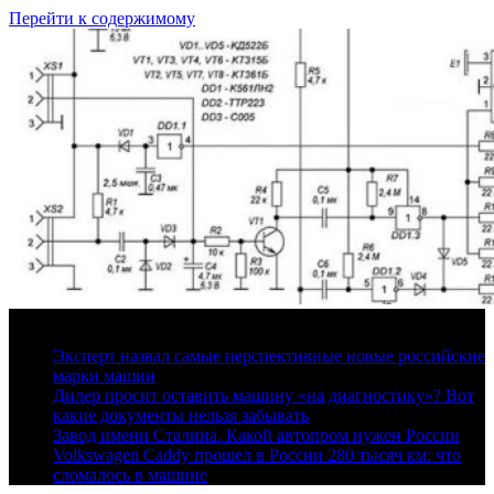
Перейти к содержимому
7 августа, 2026
Эксперт назвал самые перспективные новые российские
марки машин
Дилер просит оставить машину «на диагностику»? Вот
какие документы нельзя забывать
Завод имени Сталина. Какой автопром нужен России
Volkswagen Caddy прошел в России 280 тысяч км: что
сломалось в машине