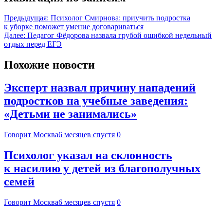
Предыдущая:
Психолог Смирнова: приучить подростка
к уборке поможет умение договариваться
Далее:
Педагог Фёдорова назвала грубой ошибкой недельный
отдых перед ЕГЭ
Похожие новости
Эксперт назвал причину нападений
подростков на учебные заведения:
«Детьми не занимались»
Говорит Москва
6 месяцев спустя
0
Психолог указал на склонность
к насилию у детей из благополучных
семей
Говорит Москва
6 месяцев спустя
0