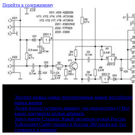
Перейти к содержимому
8 августа, 2026
Эксперт назвал самые перспективные новые российские
марки машин
Дилер просит оставить машину «на диагностику»? Вот
какие документы нельзя забывать
Завод имени Сталина. Какой автопром нужен России
Volkswagen Caddy прошел в России 280 тысяч км: что
сломалось в машине