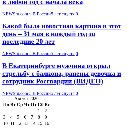
в любой год с начала века
NEWSru.com :: В России
5 лет спустя
0
Какой была новостная картина в этот
день – 31 мая в каждый год за
последние 20 лет
NEWSru.com :: В России
5 лет спустя
0
В Екатеринбурге мужчина открыл
стрельбу с балкона, ранены девочка и
сотрудник Росгвардии (ВИДЕО)
NEWSru.com :: В России
5 лет спустя
0
Август 2026
Пн
Вт
Ср
Чт
Пт
Сб
Вс
1
2
3
4
5
6
7
8
9
10
11
12
13
14
15
16