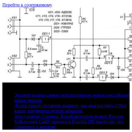
Перейти к содержимому
10 августа, 2026
Эксперт назвал самые перспективные новые российские
марки машин
Дилер просит оставить машину «на диагностику»? Вот
какие документы нельзя забывать
Завод имени Сталина. Какой автопром нужен России
Volkswagen Caddy прошел в России 280 тысяч км: что
сломалось в машине