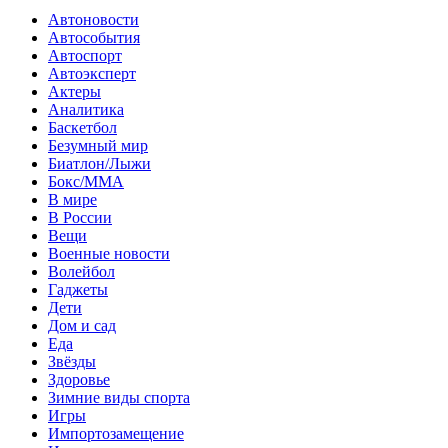
Автоновости
Автособытия
Автоспорт
Автоэксперт
Актеры
Аналитика
Баскетбол
Безумный мир
Биатлон/Лыжи
Бокс/MMA
В мире
В России
Вещи
Военные новости
Волейбол
Гаджеты
Дети
Дом и сад
Еда
Звёзды
Здоровье
Зимние виды спорта
Игры
Импортозамещение