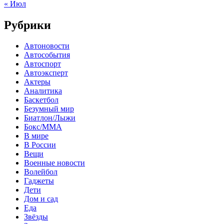
« Июл
Рубрики
Автоновости
Автособытия
Автоспорт
Автоэксперт
Актеры
Аналитика
Баскетбол
Безумный мир
Биатлон/Лыжи
Бокс/MMA
В мире
В России
Вещи
Военные новости
Волейбол
Гаджеты
Дети
Дом и сад
Еда
Звёзды