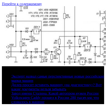
Перейти к содержимому
6 августа, 2026
Эксперт назвал самые перспективные новые российские
марки машин
Дилер просит оставить машину «на диагностику»? Вот
какие документы нельзя забывать
Завод имени Сталина. Какой автопром нужен России
Volkswagen Caddy прошел в России 280 тысяч км: что
сломалось в машине